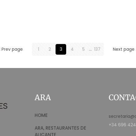
Prev page
1
2
3
4
5
...
137
Next page
ARA
CONTA
HOME
secretaria@
+34 696 424
ARA, RESTAURANTES DE
ALICANTE