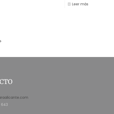
Leer más
CTO
araalicante.com
 643