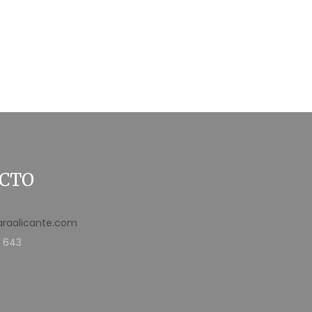
CTO
araalicante.com
 643