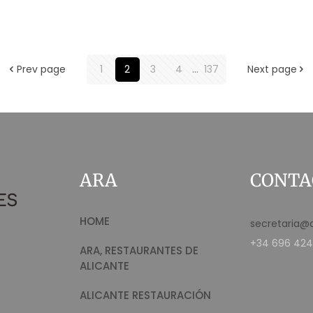
Prev page
1
2
3
4
...
137
Next page
ARA
CONTA
HOME
secretaria@
+34 696 424
ARA, RESTAURANTES DE
ALICANTE
ALICANTE RESTAURACIÓN