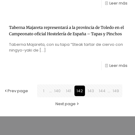
Leer más
Taberna Majareta representará a la provincia de Toledo en el
Campeonato oficial Hostelería de España – Tapas y Pinchos
Taberna Majareta, con su tapa “Steak tartar de ciervo con
ningyo-yaki de
[…]
Leer más
Prev page
1
...
140
141
142
143
144
...
149
Next page