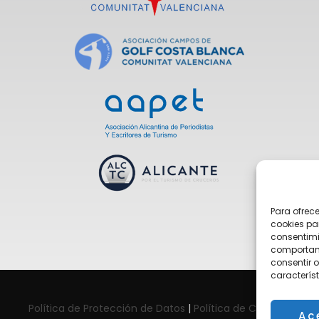
Para ofrec
cookies pa
consentimi
comportami
consentir o
característ
Política de Protección de Datos
|
Política de Cookies
Ac