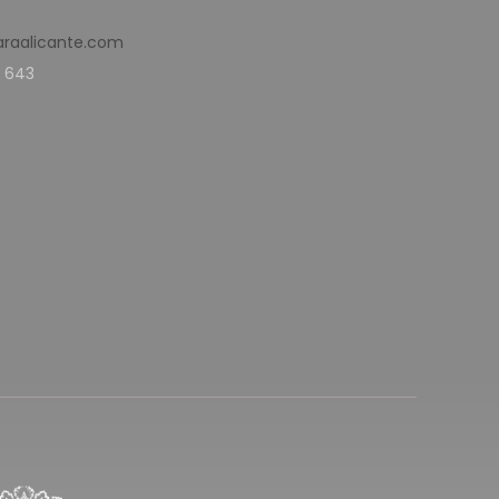
araalicante.com
 643