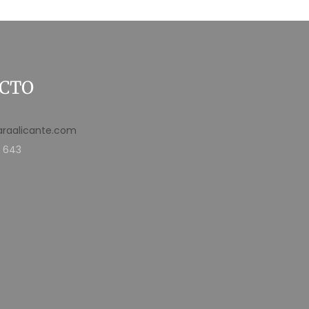
CTO
araalicante.com
 643