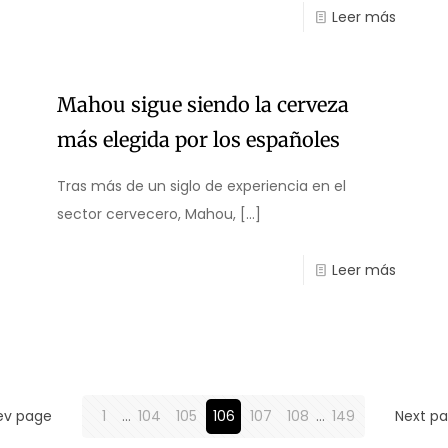
Leer más
Mahou sigue siendo la cerveza
más elegida por los españoles
Tras más de un siglo de experiencia en el
sector cervecero, Mahou,
[…]
Leer más
ev page
1
...
104
105
106
107
108
...
149
Next p