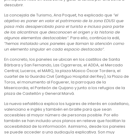
descubrir.
La concejala de Turismo, Ana Poquet, ha explicado que
“el
objetivo es poner en valor el patrimonio de la zona EDUSI que
pasa más desapercibido para el turista e incluso para parte
de los alicantinos que desconocen el origen y la historia de
algunos elementos destacables”.
Para ello, continúa la edil,
“hemos instalado unos paneles que llaman la atención como
un elemento singular en cada espacio destacado”.
En concreto, los paneles se ubican en los castillos de Santa
Bárbara y San Fernando, Las Cigarreras, el ADDA, el Mercado
Central, Luceros, el MARQ, la plaza Músico Óscar Tordera, el
cuartel de la Guardia Civil (antiguo Hospital del Rey), la Plaza de
Toros, el monumento al Foguerer, la parroquia de la
Misericordia, el Panteón de Quijano y junto a los refugios de la
plaza de Castellón y General Marvá.
La nueva señalética explica los lugares de interés en castellano,
valenciano e inglés y también en braille para que sean
accesibles al mayor número de personas posible. Por ello
también se han incluido unos planos en relieve que facilitan la
accesibilidad de la información. Asimismo, desde los paneles
se puede acceder a una audioguía explicativa. Son muy