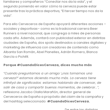
familiares y compañeros “Conectar nos da la vida”, y el
segundo poniendo en valor cómo la cerveza puede estar
presente tras la práctica deportiva, “El tercer tiempo nos da la
vida”.
Para ello Cerveceros de España apoyará diferentes acciones –
sociales y deportivas– como es la tradicional carrera Beer
Runners a nivel nacional, que congrega a miles de personas
cada año. Además, contará con publicidad exterior en distintas
ciudades de España, dos spots destinados a canales digitales y
marketing de influencia con creadores de contenido como
Albanta San Román, Abel Planelles, Adrián Romero, Blanca
García o Pichifit.
Porque #CuandoDicesCerveza, dices mucho más
“Cuando preguntamos a un amigo ‘¿nos tomamos una
cerveza?’ estamos diciendo mucho más. La cerveza tiene
infinityd de significados: estamos hablando de conversar, de
salir de casa y compartir buenos momentos, de celebrar…”,
reflexiona Jacobo Olalla Marañón, director general de
Cerveceros de España a propósito del
claim
de la campaña y
del hashtag seleccionado:
#CuandoDicesCerveza.
De entre las distintas