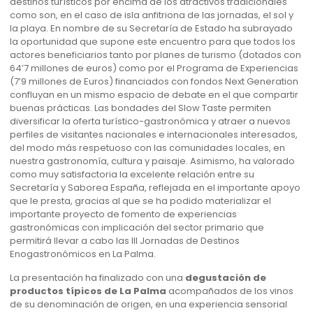
destinos turísticos por encima de los atractivos tradicionales
como son, en el caso de isla anfitriona de las jornadas, el sol y
la playa. En nombre de su Secretaría de Estado ha subrayado
la oportunidad que supone este encuentro para que todos los
actores beneficiarios tanto por planes de turismo (dotados con
64’7 millones de euros) como por el Programa de Experiencias
(7’9 millones de Euros) financiados con fondos Next Generation
confluyan en un mismo espacio de debate en el que compartir
buenas prácticas. Las bondades del Slow Taste permiten
diversificar la oferta turístico-gastronómica y atraer a nuevos
perfiles de visitantes nacionales e internacionales interesados,
del modo más respetuoso con las comunidades locales, en
nuestra gastronomía, cultura y paisaje. Asimismo, ha valorado
como muy satisfactoria la excelente relación entre su
Secretaría y Saborea España, reflejada en el importante apoyo
que le presta, gracias al que se ha podido materializar el
importante proyecto de fomento de experiencias
gastronómicas con implicación del sector primario que
permitirá llevar a cabo las III Jornadas de Destinos
Enogastronómicos en La Palma.
La presentación ha finalizado con una
degustación de
productos típicos de La Palma
acompañados de los vinos
de su denominación de origen, en una experiencia sensorial