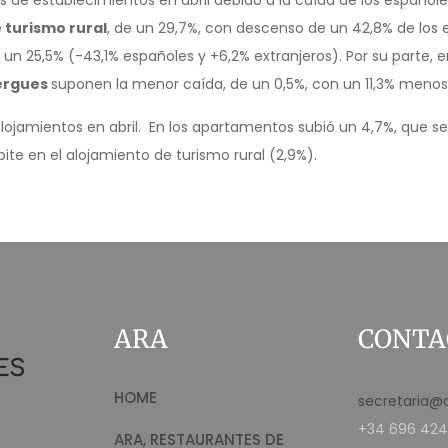
 de establecimientos en abril debido a la caída de los españoles
 turismo rural
, de un 29,7%, con descenso de un 42,8% de los 
un 25,5% (-43,1% españoles y +6,2% extranjeros). Por su parte, e
ergues
suponen la menor caída, de un 0,5%, con un 11,3% menos
 alojamientos en abril. En los apartamentos subió un 4,7%, que 
e en el alojamiento de turismo rural (2,9%).
ARA
CONTA
HOME
secretaria@
+34 696 424
ARA, RESTAURANTES DE