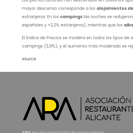
Las pernoctaciones han descendido en todos los tipos
mayor descenso corresponde a los
alojamientos de
extranjeros. En los
campings
las noches se redujeron 
españoles y +2,2% extranjeros), mientras que los
alb
El Índice de Precios se modera en todos los tipos de
campings (3,9%), y el aumento más moderado se repit
source
ARA
es una asociación de restaurantes