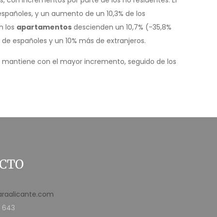
, con incrementos por parte de los no residentes. El
españoles, y un aumento de un 10,3% de los
n los
apartamentos
descienden un 10,7% (-35,8%
 de españoles y un 10% más de extranjeros.
se mantiene con el mayor incremento, seguido de los
CTO
araalicante.com
 643