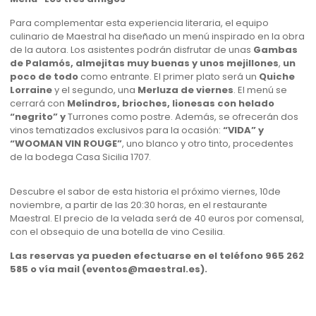
Para complementar esta experiencia literaria, el equipo
culinario de Maestral ha diseñado un menú inspirado en la obra
de la autora. Los asistentes podrán disfrutar de unas
Gambas
de Palamós, almejitas muy buenas y unos mejillones
,
un
poco de todo
como entrante. El primer plato será un
Quiche
Lorraine
y el segundo, una
Merluza de viernes
. El menú se
cerrará con
Melindros, brioches, lionesas con helado
“negrito” y
Turrones como postre. Además, se ofrecerán dos
vinos tematizados exclusivos para la ocasión:
“VIDA” y
“WOOMAN VIN ROUGE”
, uno blanco y otro tinto, procedentes
de la bodega Casa Sicilia 1707.
Descubre el sabor de esta historia el próximo viernes, 10de
noviembre, a partir de las 20:30 horas, en el restaurante
Maestral. El precio de la velada será de 40 euros por comensal,
con el obsequio de una botella de vino Cesilia.
Las reservas ya pueden efectuarse en el teléfono 965 262
585 o vía mail (eventos@maestral.es).