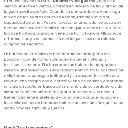
La nueva novela de Eyre,
“De amor y de guerra”,
que está
siendo un éxito en ventas, arranca en febrero de 1939, al final de
la guerra civil española. Cuando un bombardeo italiano siega
la vida de los padres del joven Román, también mutila su
capacidad de amar. Pese a no estar enamorado, se casa con
Beatriz, una joven de familia bien con quien tendrá un hijo. Pero
todo se trastoca cuando él tiene que huir a Francia. Allí conoce
a Teresa, una joven comunista con la que inicia una relación
cuajada de secretos.
En Barcelona la familia de Beatriz trata de protegerla del
pasado «rojo» de Román, de quien no tienen noticias, y
falsifican su muerte. Ella ha creado un bufete de abogados e
iniciado una nueva vida. Pero cuando Román, tras unos años de
exilio tortuoso, consigue la libertad y su pasaporte, siente que
lleva mucho tiempo con el corazón lleno de ceniza y emprende
un viaje a España en busca de sí mismo y de su verdadera vida,
sin saber qué encontrará al llegar a Barcelona. Una novela
tremendamente entretenida y conmovedora, que indaga en
los sentimientos de todos los actores de una función que truncó
vidas, amores, familias y sueños.
Menú “Los tres amigos”