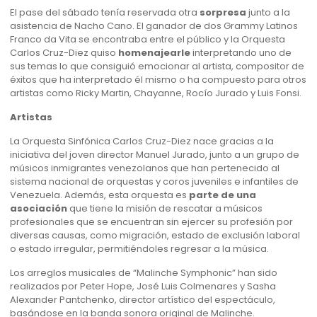
El pase del sábado tenía reservada otra
sorpresa
junto a la
asistencia de Nacho Cano. El ganador de dos Grammy Latinos
Franco da Vita se encontraba entre el público y la Orquesta
Carlos Cruz-Diez quiso
homenajearle
interpretando uno de
sus temas lo que consiguió emocionar al artista, compositor de
éxitos que ha interpretado él mismo o ha compuesto para otros
artistas como Ricky Martin, Chayanne, Rocío Jurado y Luis Fonsi.
Artistas
La Orquesta Sinfónica Carlos Cruz-Diez nace gracias a la
iniciativa del joven director Manuel Jurado, junto a un grupo de
músicos inmigrantes venezolanos que han pertenecido al
sistema nacional de orquestas y coros juveniles e infantiles de
Venezuela. Además, esta orquesta es
parte de una
asociación
que tiene la misión de rescatar a músicos
profesionales que se encuentran sin ejercer su profesión por
diversas causas, como migración, estado de exclusión laboral
o estado irregular, permitiéndoles regresar a la música.
Los arreglos musicales de “Malinche Symphonic” han sido
realizados por Peter Hope, José Luis Colmenares y Sasha
Alexander Pantchenko, director artístico del espectáculo,
basándose en la banda sonora original de Malinche.