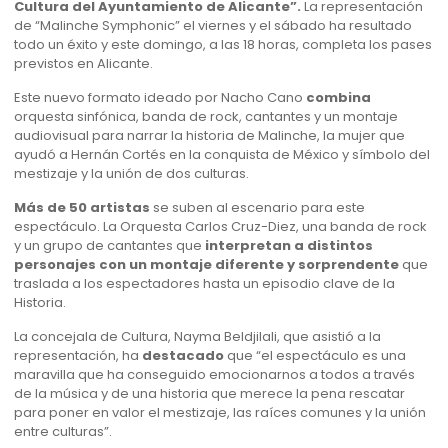
Cultura del Ayuntamiento de Alicante”.
La representación
de “Malinche Symphonic” el viernes y el sábado ha resultado
todo un éxito y este domingo, a las 18 horas, completa los pases
previstos en Alicante.
Este nuevo formato ideado por Nacho Cano
combina
orquesta sinfónica, banda de rock, cantantes y un montaje
audiovisual para narrar la historia de Malinche, la mujer que
ayudó a Hernán Cortés en la conquista de México y símbolo del
mestizaje y la unión de dos culturas.
Más de 50 artistas
se suben al escenario para este
espectáculo. La Orquesta Carlos Cruz-Diez, una banda de rock
y un grupo de cantantes que
interpretan a distintos
personajes con un montaje diferente y sorprendente
que
traslada a los espectadores hasta un episodio clave de la
Historia.
La concejala de Cultura, Nayma Beldjilali, que asistió a la
representación, ha
destacado
que “el espectáculo es una
maravilla que ha conseguido emocionarnos a todos a través
de la música y de una historia que merece la pena rescatar
para poner en valor el mestizaje, las raíces comunes y la unión
entre culturas”.