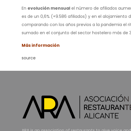
En
evolución mensual
el número de afiliados aumen
es de un 0,6% (+9.586 afiliados) y en el alojamient
comparando con los años previos a la pandemia el rit
sumado en el conjunto del sector hostelero más de 3
Más información
source
ARA is an association of restaurants to give voice an