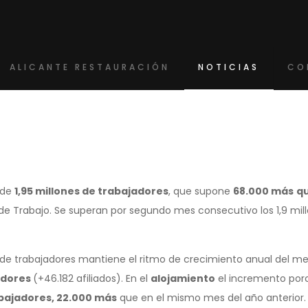
ALICANTE RESTAURACIÓN
NOTICIAS
CO
a de
1,95 millones de trabajadores
, que supone
68.000 más
qu
io de Trabajo. Se superan por segundo mes consecutivo los 1,9 m
de trabajadores mantiene el ritmo de crecimiento anual del m
jadores
(+46.182 afiliados). En el
alojamiento
el incremento porc
bajadores, 22.000 más
que en el mismo mes del año anterior.