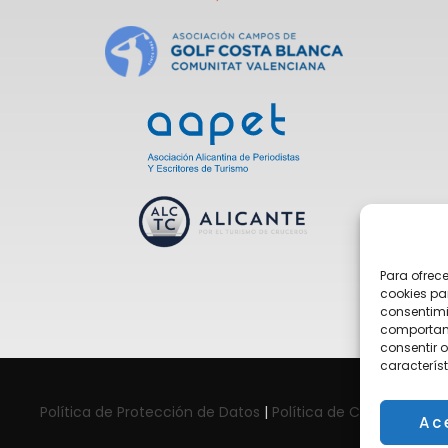
Para ofrec
cookies pa
consentimi
comportami
consentir o
característ
Política de Protección de Datos
|
Política de Cookies
Ac