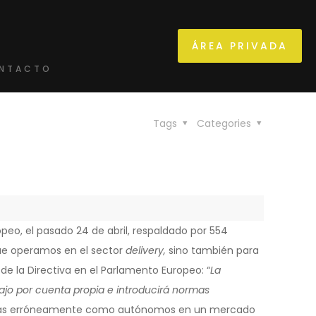
ÁREA PRIVADA
NTACTO
Tags
Categories
opeo, el pasado 24 de abril, respaldado por 554
que operamos en el sector
delivery,
sino también para
de la Directiva en el Parlamento Europeo: “
La
bajo por cuenta propia e introducirá normas
icadas erróneamente como autónomos en un mercado