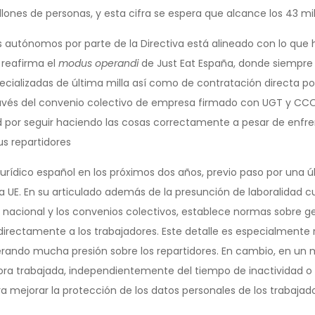
ones de personas, y esta cifra se espera que alcance los 43 mi
sos autónomos por parte de la Directiva está alineado con lo qu
y reafirma el
modus operandi
de Just Eat España, donde siempre
cializadas de última milla así como de contratación directa p
vés del convenio colectivo de empresa firmado con UGT y CCOO 
ad por seguir haciendo las cosas correctamente a pesar de en
us repartidores
rídico español en los próximos dos años, previo paso por una ú
 la UE. En su articulado además de la presunción de laboralidad
 nacional y los convenios colectivos, establece normas sobre ge
rectamente a los trabajadores. Este detalle es especialmente 
erando mucha presión sobre los repartidores. En cambio, en un 
 hora trabajada, independientemente del tiempo de inactividad o d
a mejorar la protección de los datos personales de los trabajado