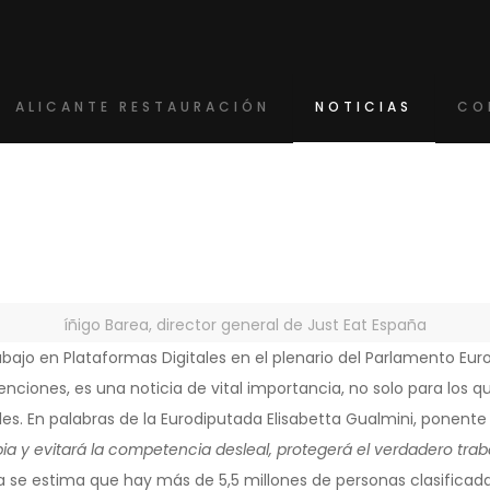
ALICANTE RESTAURACIÓN
NOTICIAS
CO
íñigo Barea, director general de Just Eat España
bajo en Plataformas Digitales en el plenario del Parlamento Eur
nciones, es una noticia de vital importancia, no solo para los 
les. En palabras de la Eurodiputada Elisabetta Gualmini, ponente 
pia y evitará la competencia desleal, protegerá el verdadero tra
pa se estima que hay más de 5,5 millones de personas clasif