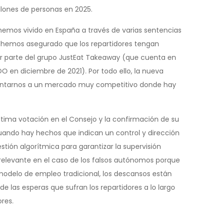
llones de personas en 2025.
e hemos vivido en España a través de varias sentencias
 hemos asegurado que los repartidores tengan
or parte del grupo JustEat Takeaway (que cuenta en
en diciembre de 2021). Por todo ello, la nueva
frentarnos a un mercado muy competitivo donde hay
ltima votación en el Consejo y la confirmación de su
 cuando hay hechos que indican un control y dirección
stión algorítmica para garantizar la supervisión
relevante en el caso de los falsos autónomos porque
modelo de empleo tradicional, los descansos están
e las esperas que sufran los repartidores a lo largo
res.