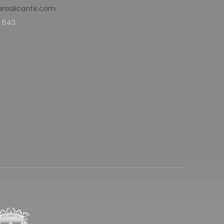
araalicante.com
 643