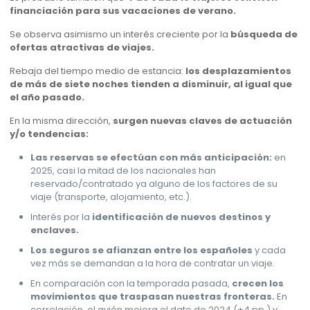
financiación para sus vacaciones de verano.
Se observa asimismo un interés creciente por la
búsqueda de
ofertas atractivas de viajes.
Rebaja del tiempo medio de estancia:
los desplazamientos
de más de siete noches tienden a disminuir, al igual que
el año pasado.
En la misma dirección,
surgen nuevas claves de actuación
y/o tendencias:
Las reservas se efectúan con más anticipación:
en
2025, casi la mitad de los nacionales han
reservado/contratado ya alguno de los factores de su
viaje (transporte, alojamiento, etc.).
Interés por la
identificación de nuevos destinos y
enclaves.
Los seguros se afianzan entre los españoles
y cada
vez más se demandan a la hora de contratar un viaje.
En comparación con la temporada pasada,
crecen los
movimientos que traspasan nuestras fronteras.
En
correlación, el avión mejora el dato de 2024 (+4 pp.) y