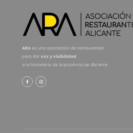
ARA
es una asociación de restaurantes
para dar
voz y visibilidad
a la hostelería de la provincia de Alicante.