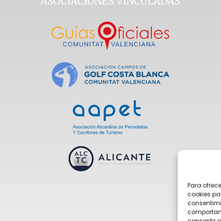
ASOCIACIONES VINCULADAS
Para ofrec
cookies pa
consentimi
comportami
consentir o