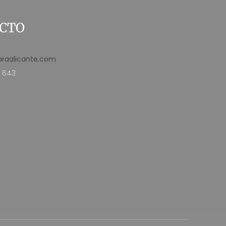
CTO
araalicante.com
 643