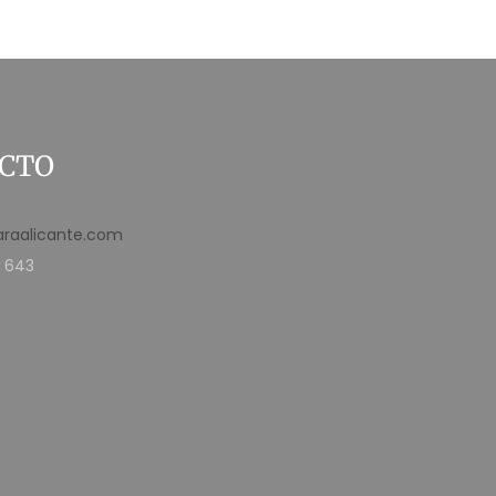
CTO
araalicante.com
 643